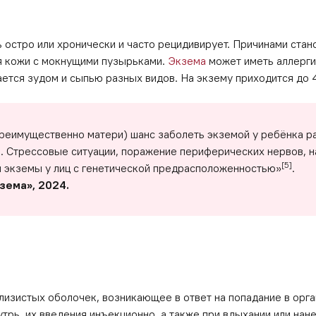
остро или хронически и часто рецидивирует. Причинами стано
я кожи с мокнущими пузырьками.
Экзема
может иметь аллерги
ается зудом и сыпью разных видов. На экзему приходится до
преимущественно матери) шанс заболеть экземой у ребёнка р
 Стрессовые ситуации, поражение периферических нервов, 
[5]
 экземы у лиц с генетической предрасположенностью»
.
зема», 2024.
лизистых оболочек, возникающее в ответ на попадание в орг
трь, их введения инъекционно, а также при вдыхании или нан