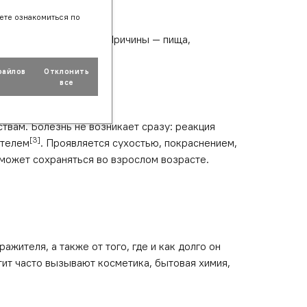
ете ознакомиться по
острой и хронической. Причины — пища,
файлов
Отклонить
e
все
вам. Болезнь не возникает сразу: реакция
[3]
ителем
. Проявляется сухостью, покраснением,
и может сохраняться во взрослом возрасте.
жителя, а также от того, где и как долго он
тит часто вызывают косметика, бытовая химия,