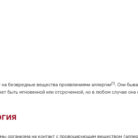
[1]
т на безвредные вещества проявлениями аллергии
. Они быв
жет быть мгновенной или отсроченной, но в любом случае он
ргия
мы организма на контакт с провоцирующим веществом (аллерг