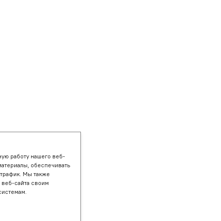
ую работу нашего веб-
материалы, обеспечивать
 трафик. Мы также
 веб-сайта своим
системам.