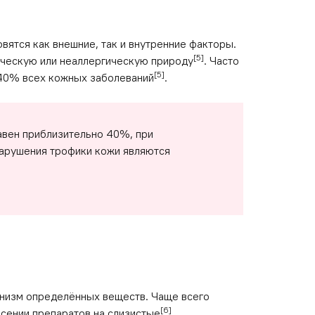
вятся как внешние, так и внутренние факторы.
[5]
ческую или неаллергическую природу
. Часто
[5]
 40% всех кожных заболеваний
.
авен приблизительно 40%, при
нарушения трофики кожи являются
анизм определённых веществ. Чаще всего
[6]
есении препаратов на слизистые
.