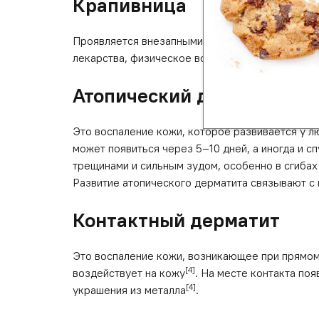
Крапивница
Проявляется внезапными зудящими высыпаниями
лекарства, физическое воздействие (например, 
Атопический дерматит
Это воспаление кожи, которое развивается у л
может появиться через 5–10 дней, а иногда и с
трещинами и сильным зудом, особенно в сгибах
Развитие атопического дерматита связывают 
Контактный дерматит
Это воспаление кожи, возникающее при прямом к
[4]
воздействует на кожу
. На месте контакта по
[4]
украшения из металла
.