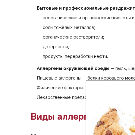
Бытовые и профессиональные раздражит
неорганические и органические кислоты и
соли тяжёлых металлов;
органические растворители;
детергенты;
продукты переработки нефти.
Аллергены окружающей среды
— пыль, ше
Пищевые аллергены — белки коровьего молока
Физические факторы: холод, тепло, трение, 
Лекарственные препараты: НПВП, противовир
Виды аллергических р