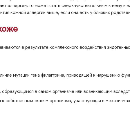
чает аллерген, то может стать сверхчувствительным к нему и 
вития кожной аллергии выше, если она есть у близких родстве
коже
виваются в результате комплексного воздействия эндогенны
личие мутации гена филаггрина, приводящей к нарушению фу
, образующимся в самом организме или возникающим вследст
 к собственным тканям организма, участвующая в механизмах