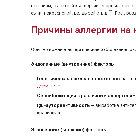
организм, склонный к аллергии, впервые встре
[1]
сыпи, покраснений, волдырей и т. д.
. Риск раз
Причины аллергии на 
Обычно кожные аллергические заболевания раз
Эндогенные (внутренние) факторы:
Генетическая предрасположенность
— на
дерматите
.
Сенсибилизация к различным аллергенам
IgE-аутореактивность
— выработка антител
крапивницы.
Экзогенные (внешние) факторы: