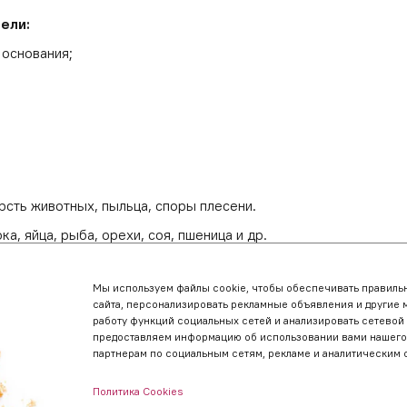
ели:
 основания;
рсть животных, пыльца, споры плесени.
, яйца, рыба, орехи, соя, пшеница и др.
давление, солнечный свет.
Мы используем файлы cookie, чтобы обеспечивать правильн
усные, контрастные средства, опиоиды и др.
сайта, персонализировать рекламные объявления и другие 
работу функций социальных сетей и анализировать сетевой
предоставляем информацию об использовании вами нашего
еакций на коже
партнерам по социальным сетям, рекламе и аналитическим 
Политика Cookies