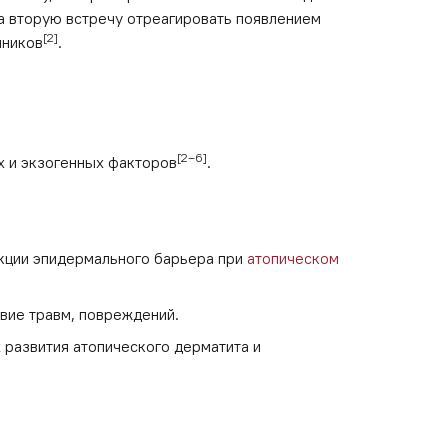
на вторую встречу отреагировать появлением
[2]
нников
.
[2–6]
х и экзогенных факторов
.
нкции эпидермального барьера при
атопическом
вие травм, повреждений.
 развития атопического дерматита и