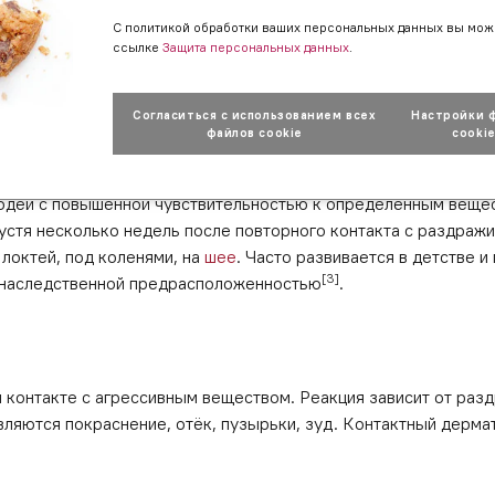
С политикой обработки ваших персональных данных вы мож
ссылке
Защита персональных данных
.
[2]
 в виде волдырей, похожих на ожоги от крапивы
. Бывает 
холод или тепло).
Согласиться с использованием всех
Настройки 
файлов cookie
cooki
юдей с повышенной чувствительностью к определённым вещест
пустя несколько недель после повторного контакта с раздраж
 локтей, под коленями, на
шее
. Часто развивается в детстве 
[3]
с наследственной предрасположенностью
.
онтакте с агрессивным веществом. Реакция зависит от раздра
являются покраснение, отёк, пузырьки, зуд. Контактный дерма